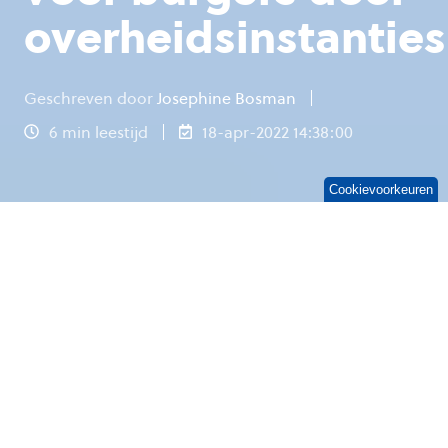
overheidsinstanties
Geschreven door
Josephine Bosman
6 min leestijd
18-apr-2022 14:38:00
Cookievoorkeuren
Ook de (semi-)overheid kan niet langer
achterblijven: de (online) gebruikerservaring
moet beter. Burgers hebben tegenwoordig
hoge verwachtingen. Want wanneer ze overal
24/7, gemakkelijk en snel hun zaken kunnen
regelen, waarom dan niet bij de gemeente, het
UWV of de Belastingdienst?