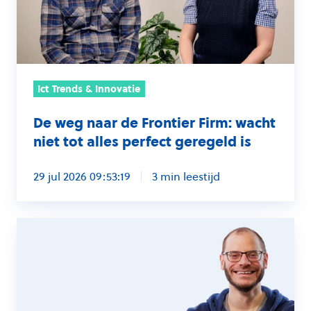
Firm: wacht
niet
tot
alles
Ict Trends & Innovatie
perfect
geregeld
De weg naar de Frontier Firm: wacht
is
niet tot alles perfect geregeld is
29 jul 2026 09:53:19
3 min leestijd
Starten
met
AI
vóórdat
je