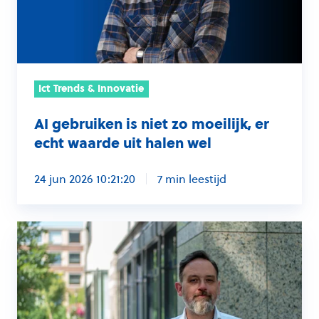
moeilijk,
er
echt
waarde
Ict Trends & Innovatie
uit
halen
AI gebruiken is niet zo moeilijk, er
wel
echt waarde uit halen wel
24 jun 2026 10:21:20
7 min leestijd
Een
succesvolle
adoptie
van
Copilot