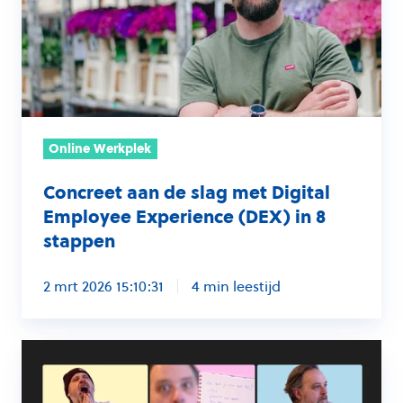
slag
met
Digital
Employee
Experience
(DEX)
Online Werkplek
in
8
Concreet aan de slag met Digital
stappen
Employee Experience (DEX) in 8
stappen
2 mrt 2026 15:10:31
4 min leestijd
AI-
agents
in