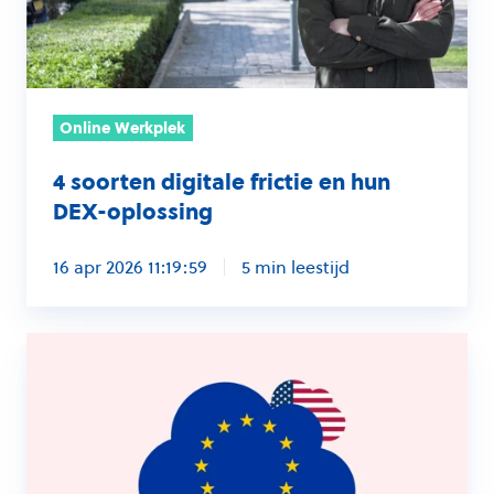
hun
DEX-
oplossing
Online Werkplek
4 soorten digitale frictie en hun
DEX-oplossing
16 apr 2026 11:19:59
5 min leestijd
Een
concrete
exit-
strategie
voor