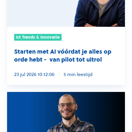
alles
op
orde
hebt
Ict Trends & Innovatie
-
van
Starten met AI vóórdat je alles op
pilot
orde hebt - van pilot tot uitrol
tot
uitrol
23 jul 2026 10:12:06
5 min leestijd
AI
gebruiken
is
niet
zo