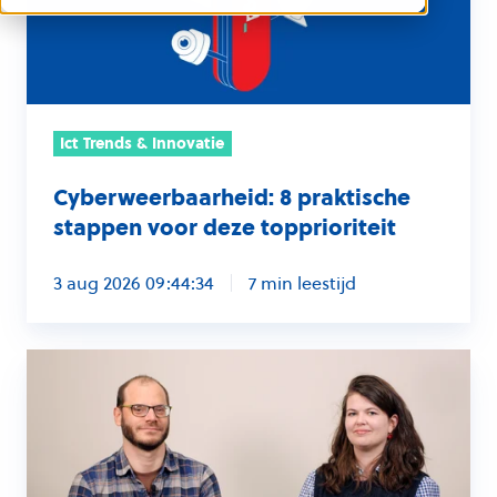
deze
topprioriteit
Ict Trends & Innovatie
Cyberweerbaarheid: 8 praktische
stappen voor deze topprioriteit
3 aug 2026 09:44:34
7 min leestijd
De
weg
naar
de
Frontier