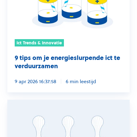
energieslurpende
ict
te
verduurzamen
Ict Trends & Innovatie
9 tips om je energieslurpende ict te
verduurzamen
9 apr 2026 16:37:58
6 min leestijd
Automatisch
veilig
en
compliant