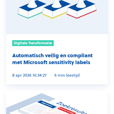
met
Microsoft
sensitivity
labels
Digitale Transformatie
Automatisch veilig en compliant
met Microsoft sensitivity labels
8 apr 2026 16:34:27
6 min leestijd
Copilot
is
veilig,