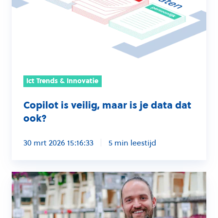
maar
is
je
data
dat
ook?
Ict Trends & Innovatie
Copilot is veilig, maar is je data dat
ook?
30 mrt 2026 15:16:33
5 min leestijd
Concreet
aan
de