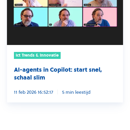
Copilot:
start
snel,
schaal
slim
Ict Trends & Innovatie
AI-agents in Copilot: start snel,
schaal slim
11 feb 2026 16:52:17
5 min leestijd