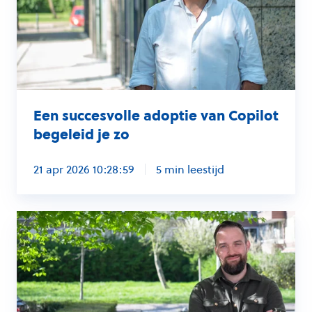
begeleid
je
zo
Een succesvolle adoptie van Copilot
begeleid je zo
21 apr 2026 10:28:59
5 min leestijd
4
soorten
digitale
frictie
en