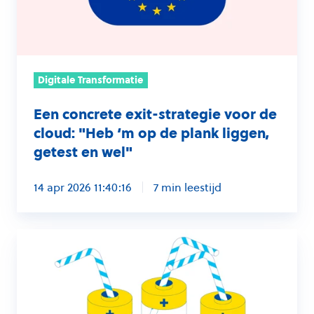
de
cloud:
"Heb
‘m
Digitale Transformatie
op
de
Een concrete exit-strategie voor de
plank
cloud: "Heb ‘m op de plank liggen,
liggen,
getest en wel"
getest
en
14 apr 2026 11:40:16
7 min leestijd
wel"
9
tips
om
je