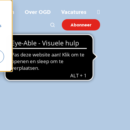
ichten
Over OGD
Vacatures
Abonneer
s