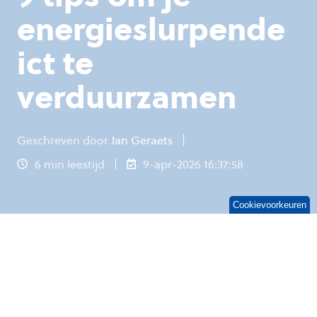
energieslurpende
ict te
verduurzamen
Geschreven door
Jan Geraets
6 min leestijd
9-apr-2026 16:37:58
Cookievoorkeuren
Het thema duurzaamheid lijkt in 2026 weg te
vallen tussen geopolitieke onrust, de opmars
van AI en de strijd om cloudsoevereiniteit.
Maatregelen uit de Green Deal zijn afgezwakt