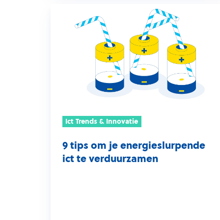
9
tips
om
je
energieslurpende
ict
te
verduurzamen
Ict Trends & Innovatie
9 tips om je energieslurpende
ict te verduurzamen