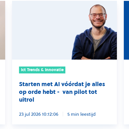
Starten
AI
met
g
AI
is
vóórdat
ni
je
z
alles
mo
op
er
orde
ec
hebt
w
Ict Trends & Innovatie
-
ui
Starten met AI vóórdat je alles
van
h
op orde hebt - van pilot tot
pilot
w
uitrol
tot
uitrol
23 jul 2026 10:12:06
5 min leestijd