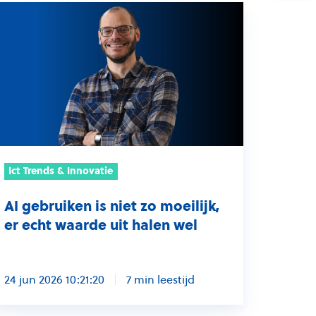
ebruiken
et
o
eilijk,
ht
aarde
Ict Trends & Innovatie
t
AI gebruiken is niet zo moeilijk,
alen
er echt waarde uit halen wel
el
24 jun 2026 10:21:20
7 min leestijd