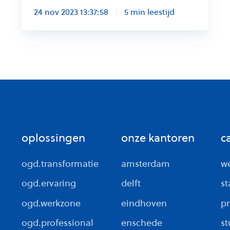
24 nov 2023 13:37:58
5 min leestijd
oplossingen
onze kantoren
c
ogd.transformatie
amsterdam
we
ogd.ervaring
delft
st
ogd.werkzone
eindhoven
pr
ogd.professional
enschede
st