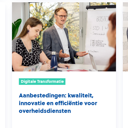
Aanbestedingen:
Cy
kwaliteit,
z
innovatie
ba
en
h
efficiëntie
zo
voor
ve
overheidsdiensten
e
ef
k
w
Digitale Transformatie
Aanbestedingen: kwaliteit,
innovatie en efficiëntie voor
overheidsdiensten