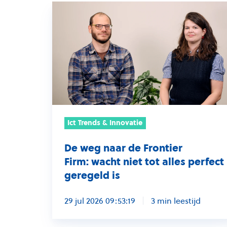
De
weg
naar
de
Frontier
Firm: wacht
niet
tot
alles
Ict Trends & Innovatie
perfect
De weg naar de Frontier
geregeld
Firm: wacht niet tot alles perfect
is
geregeld is
29 jul 2026 09:53:19
3 min leestijd