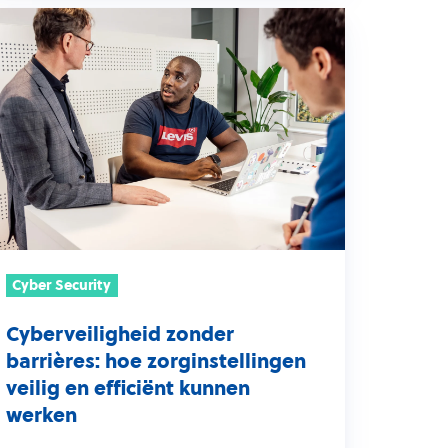
berveiligheid
onder
rrières:
oe
rginstellingen
ilig
n
ficiënt
unnen
erken
Cyber Security
Cyberveiligheid zonder
barrières: hoe zorginstellingen
veilig en efficiënt kunnen
werken