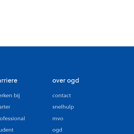
arriere
over ogd
rken bij
contact
arter
snelhulp
ofessional
mvo
udent
ogd