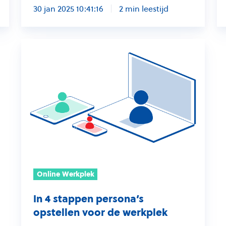
30 jan 2025 10:41:16
2 min leestijd
In
4
stappen
persona’s
opstellen
voor
de
werkplek
Online Werkplek
In 4 stappen persona’s
opstellen voor de werkplek