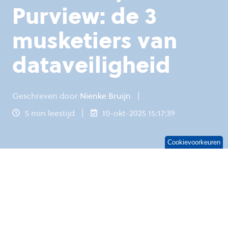
Purview: de 3
musketiers van
dataveiligheid
Geschreven door
Nienke Bruijn
5 min leestijd
10-okt-2025 15:17:39
Cookievoorkeuren
Dataveiligheid staat inmiddels bij elke
organisatie hoog op de agenda. De steeds
strengere wetgeving en beveiligingseisen rond
data doen daar nog een schepje bovenop.