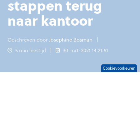
stappen terug
naar kantoor
Geschreven door
Josephine Bosman
5 min leestijd
30-mrt-2021 14:21:51
Cookievoorkeuren
Na de coronacrisis is het tijd voor
‘reboarding’: je medewerkers helpen bij de
overgang naar het weer (gedeeltelijk)
werken op kantoor.
Een lastige transitie,
want
het
is niet dezelfde situatie als van vóór corona.
Je medewerkers gaan afwisselend thuis, op