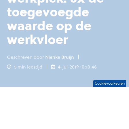
toegevoegde
waarde op de
werkvloer
Geschreven door
Nienke Bruijn
5 min leestijd
4-jul-2019 10:10:46
Cookievoorkeuren
De online werkplek. Vakbladen staan vol met de
voordelen voor je bedrijf: betere
gegevensbescherming, minder zorgen en vaak
ook lagere kosten. Maar wat is de toegevoegde