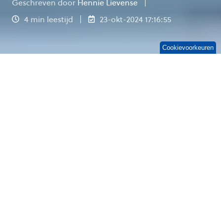
Geschreven door
Hennie Lievense
4 min leestijd
23-okt-2024 17:16:55
Cookievoorkeuren
Technologie staat nooit stil. Elke keer als we
denken dat iets niet beter kan, verschijnt er een
nieuwe, intuïtieve app of tool. Zo herinner ik
me nog goed hoe blij ik was toen ik in 2010
geen sms'jes meer van 7 cent per stuk hoefde
te versturen, maar onbeperkt berichten kon
sturen via WhatsApp. Later kwam de
mogelijkheid om foto's en video's te sturen en
zelfs spraakberichten op te nemen.
Hoewel we privé profiteren van deze geweldige