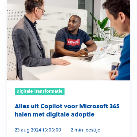
Alles
uit
Copilot
voor
Microsoft
365
halen
met
digitale
adoptie
Digitale Transformatie
Alles uit Copilot voor Microsoft 365
halen met digitale adoptie
23 aug 2024 15:05:00
2 min leestijd