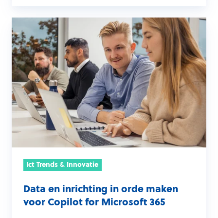
Data
en
inrichting
in
orde
maken
voor
Copilot
for
Microsoft
365
Ict Trends & Innovatie
Data en inrichting in orde maken
voor Copilot for Microsoft 365