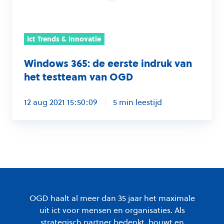
van
OGD
Ict Trends & Innovatie
Windows 365: de eerste indruk van
het testteam van OGD
12 aug 2021 15:50:09
5 min leestijd
OGD haalt al meer dan 35 jaar het maximale
uit ict voor mensen en organisaties. Als
strategisch partner bedenkt, bouwt en