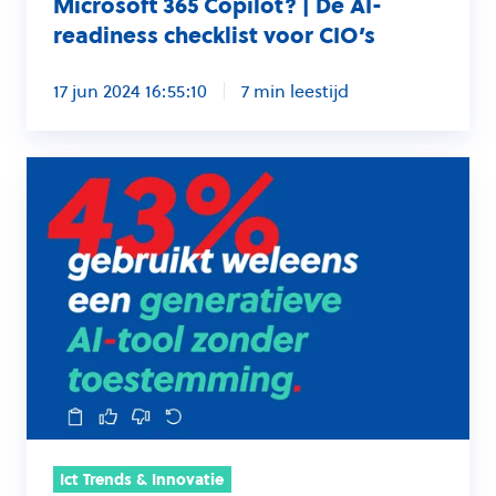
Microsoft 365 Copilot? | De AI-
voor
readiness checklist voor CIO’s
CIO’s
17 jun 2024 16:55:10
7 min leestijd
Zo
stel
je
een
goed
beleid
op
voor
generatieve
AI,
zoals
Ict Trends & Innovatie