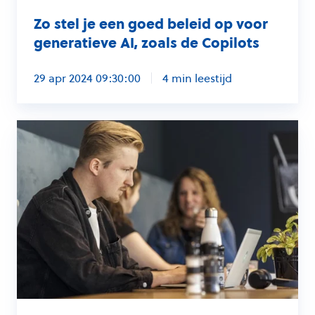
de
Zo stel je een goed beleid op voor
Copilots
generatieve AI, zoals de Copilots
29 apr 2024 09:30:00
4 min leestijd
Dit
betekent
de
nieuwe
AI-
wetgeving
voor
jouw
organisatie