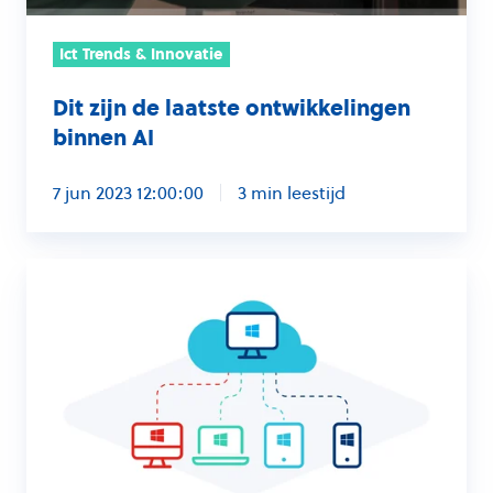
Ict Trends & Innovatie
Dit zijn de laatste ontwikkelingen
binnen AI
7 jun 2023 12:00:00
3 min leestijd
Windows
365:
de
eerste
indruk
van
het
testteam