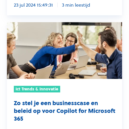
23 jul 2024 15:49:31
3 min leestijd
Zo
stel
je
een
businesscase
en
beleid
op
Ict Trends & Innovatie
voor
Copilot
Zo stel je een businesscase en
for
beleid op voor Copilot for Microsoft
Microsoft
365
365