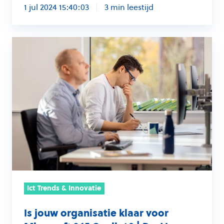
1 jul 2024 15:40:03
3 min leestijd
Is
jouw
organisatie
klaar
voor
Microsoft
365
Copilot?
|
De
AI-
Ict Trends & Innovatie
readiness
checklist
Is jouw organisatie klaar voor