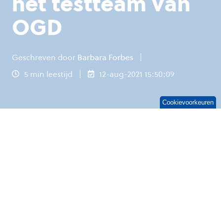
het testteam van
OGD
Geschreven door
Barbara Forbes
5 min leestijd
12-aug-2021 15:50:09
Cookievoorkeuren
Wie het ict-nieuws volgt kan niet om
de
lancering van Windows 365 heen.
Ben jij nog
aan het uitzoeken of Windows 365 interessant is
voor jouw organisatie? Ons testteam heeft na
de lancering de grenzen van het platform
opgezocht in een testtenant. In deze blog