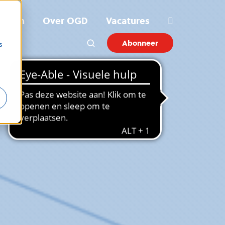
ichten
Over OGD
Vacatures
Abonneer
s