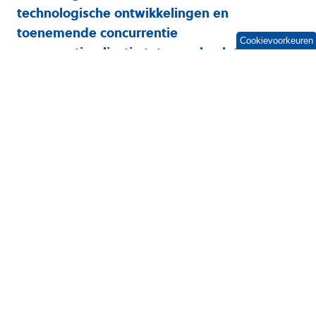
technologische ontwikkelingen en
toenemende concurrentie
Cookievoorkeuren
procesoptimalisatie tot een absolute
noodzaak.
Organisaties die hun processen niet
continu verbeteren, lopen het risico de
aansluiting met de markt te verliezen.
Waarom procesoptimalisatie
noodzakelijk is
Om te overleven in een turbulente markt
moeten bedrijfsprocessen efficiënt en effectief
zijn.
Procesoptimalisatie draait om het
analyseren en herstructureren van processen
om verspilling te verminderen, kwaliteit te
verbeteren en doorlooptijden te verkorten.