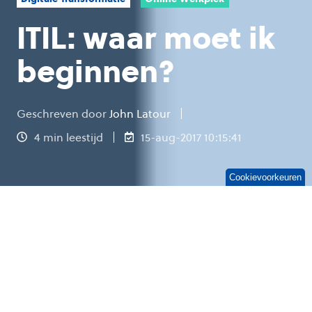
ITIL: waar moet ik
beginnen?
Geschreven door
John Latour
4 min leestijd
15-aug-2017 10:15:41
Cookievoorkeuren
Vorig jaar hebben mijn vrouw en ik een huis
gekocht. Voordat we overgingen tot een
aankoop stonden we voor een aantal
keuzes: kopen we een nieuw of een bestaand
huis, gaan we nog verbouwen en welk budget