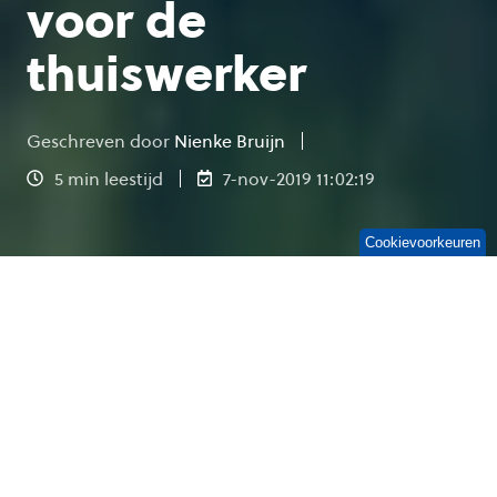
voor de
thuiswerker
Geschreven door
Nienke Bruijn
5 min leestijd
7-nov-2019 11:02:19
Cookievoorkeuren
‘Heeft hij vanochtend zijn tanden wel
gepoetst?’ vraag ik me af terwijl ik met hem
Skype. ‘Of zitten er nog stukjes hardgekookt ei
tussen van het ontbijt? En wat zou ik zien als ik
nú de videofunctie aanzet? Draagt hij een
voddige pyjama, terwijl hij me uitlegt wat er op