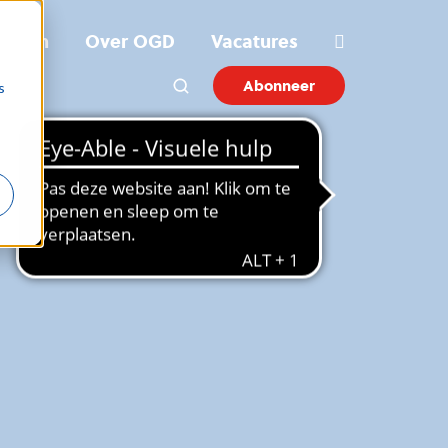
ichten
Over OGD
Vacatures
Abonneer
s