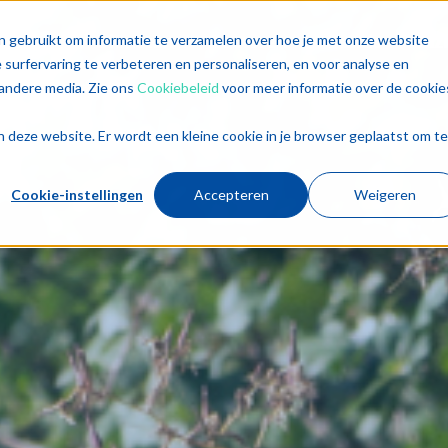
singen
Diensten
Sectoren
Trends
Inz
n gebruikt om informatie te verzamelen over hoe je met onze website
surfervaring te verbeteren en personaliseren, en voor analyse en
andere media. Zie ons
Cookiebeleid
voor meer informatie over de cookie
aan deze website. Er wordt een kleine cookie in je browser geplaatst om te
Cookie-instellingen
Accepteren
Weigeren