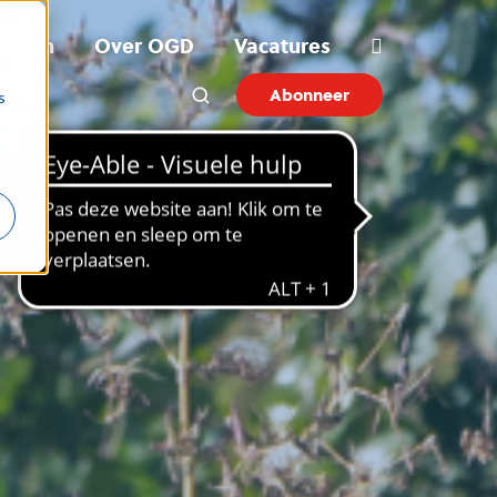
ichten
Over OGD
Vacatures
Abonneer
s