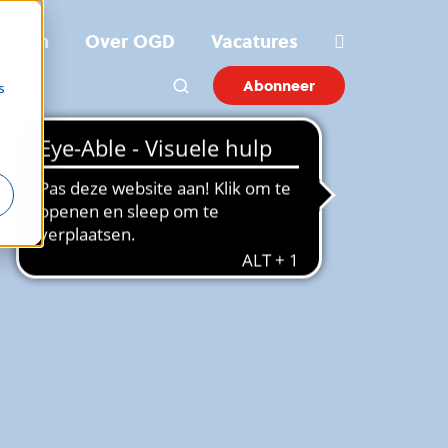
ichten
Over OGD
Vacatures
Abonneer
s