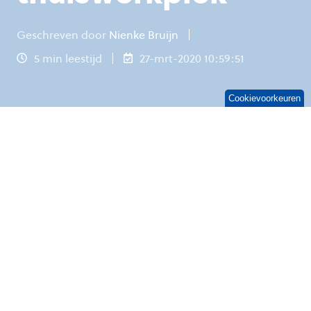
Geschreven door
Nienke Bruijn
5 min leestijd
27-mrt-2020 10:59:51
Cookievoorkeuren
Zo, de thuiswerkweek zit er weer bijna op.
Misschien waren de juiste zithouding en
opstelling van je pc de afgelopen weken niet je
grootste zorg. Je was allang blij als je kon
inloggen in het systeem en een rustige plek
vond om te werken. Maar uit eigen ervaring kan
ik zeggen dat er na een aantal dagen toch iets
gaat schuren als je schouders permanent
tikkertje spelen met je oren, en je benen de