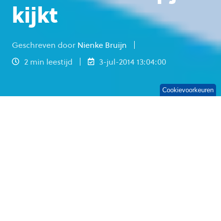
kijkt
Geschreven door
Nienke Bruijn
2 min leestijd
3-jul-2014 13:04:00
Cookievoorkeuren
DevOps,
je hebt er