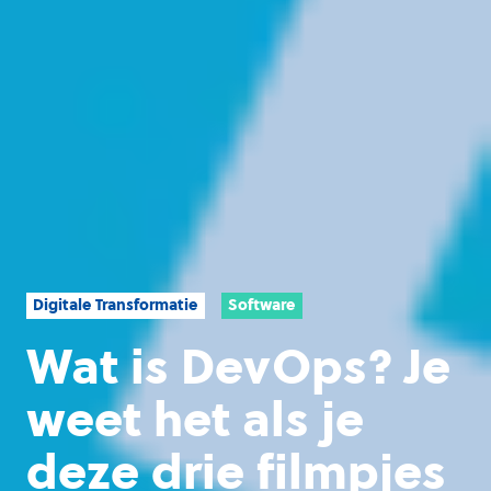
Digitale Transformatie
Software
Wat is DevOps? Je
weet het als je
deze drie filmpjes