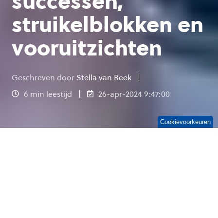
successen,
struikelblokken en
vooruitzichten
Geschreven door
Stella van Beek
6 min leestijd
26-apr-2024 9:47:00
Cookievoorkeuren
Stella van Beek, business consultant bij OGD,
heeft de overtuigingskracht en het
enthousiasme van een lijsttrekker bij de
Tweede Kamerverkiezingen. Die
eigenschappen heeft ze hard nodig als