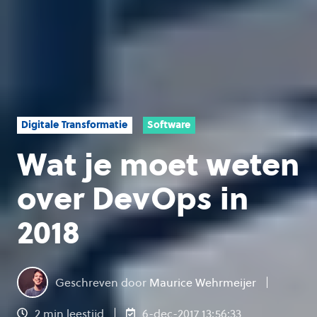
Digitale Transformatie
Software
Wat je moet weten
over DevOps in
2018
Geschreven door
Maurice Wehrmeijer
2 min leestijd
6-dec-2017 13:56:33