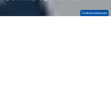
Cookievoorkeuren
Jarenlang stond het op alle
lijstjes met trends
in
de ict-wereld: DevOps. Tegenwoordig is de
term algemeen geaccepteerd, maar dat
betekent niet dat de manier van werken al
overal even normaal is. Zo zagen we dit jaar bij
Microsoft Ignite
dat de ontwikkelingen in ict
nog steeds volop naar DevOps toebewegen.
Daarom laten we je zien waarom DevOps in
2018 óók ontzettend belangrijk is.
Even opfrissen. DevOps, wat
is dat ook alweer?