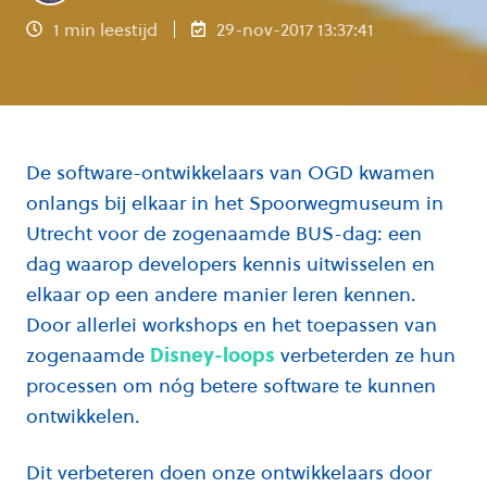
1 min leestijd
29-nov-2017 13:37:41
De software-ontwikkelaars van OGD kwamen
onlangs bij elkaar in het Spoorwegmuseum in
Utrecht voor de zogenaamde BUS-dag: een
dag waarop developers kennis uitwisselen en
elkaar op een andere manier leren kennen.
Door allerlei workshops en het toepassen van
zogenaamde
Disney-loops
verbeterden ze hun
processen om nóg betere software te kunnen
ontwikkelen.
Dit verbeteren doen onze ontwikkelaars door