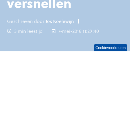
versnellen
Geschreven door
Jos Koelewijn
3 min leestijd
7-mei-2018 11:29:40
Cookievoorkeuren
Waarom zou je meedoen aan de digitale
transformatie? Hoe doe je dat op een goede
manier? En wat is de toekomst van Powershell
en beveiliging hierin? Afgelopen maand was
OGD ict-diensten aanwezig bij de PowerShell
Conference Europe 2018 (
PSConf.eu
) in
Hannover. Op deze jaarlijkse conferentie over
Microsoft automation kregen wij antwoord op