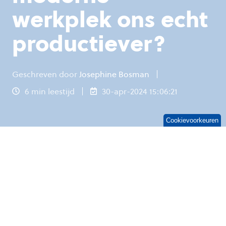
werkplek ons echt
productiever?
Geschreven door
Josephine Bosman
6 min leestijd
30-apr-2024 15:06:21
Cookievoorkeuren
Je kent het wel, het beeld van robots die de
wereld overnemen en de mens overbodig
maken. Die robots noemen we tegenwoordig AI
en zij maken
steeds meer mogelijk. Maar ze
hebben, gek genoeg, het tegenovergestelde