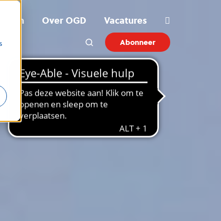
ichten
Over OGD
Vacatures
Abonneer
s