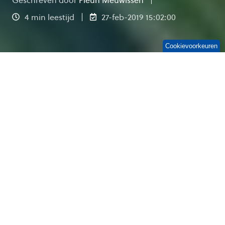
4 min leestijd
27-feb-2019 15:02:00
Cookievoorkeuren
De laatste tijd is de kantoortuin vaak negatief in
het nieuws, zo ook
in het NRC
. Maar hoe zit het
nu met die kantoortuinen? Moet je er een
willen of juist niet? Als hoofd facilitair ben ik
ook niet per se enthousiast over de kantoortuin.
Dit komt vooral omdat er nogal wat
voorwaarden zijn waaraan jouw organisatie
moet voldoen, wil het een succes zijn. In deze
blog zal ik duidelijk maken waarom de
kantoortuin niet slecht is, maar wel lastig te
realiseren is.