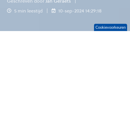
Geschreven door
Jan Geraets
5 min leestijd
10-sep-2024 14:29:18
Cookievoorkeuren
Fleur is arts bij een grote zorginstelling en voert
met veel plezier haar werkzaamheden uit. Het
geven van zorg aan cliënten is haar op het lijf
geschreven. Maar wat haar steeds meer
tegenstaat is het continue inloggen en het
doorlopen van verschillende digitale
beveiligingsprotocollen wanneer ze
patiëntadministratie moet bijwerken in het
Elektronisch Patiënten Dossier (EPD). Om tijd te
besparen werkt ze tegenwoordig informatie bij