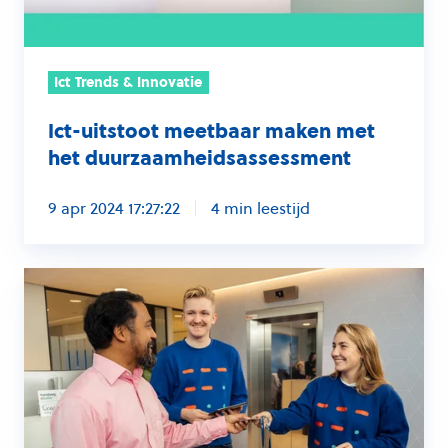
Ict Trends & Innovatie
Ict-uitstoot meetbaar maken met
het duurzaamheidsassessment
9 apr 2024 17:27:22
4 min leestijd
De
voor-
en
nadelen
van
tijdelijke