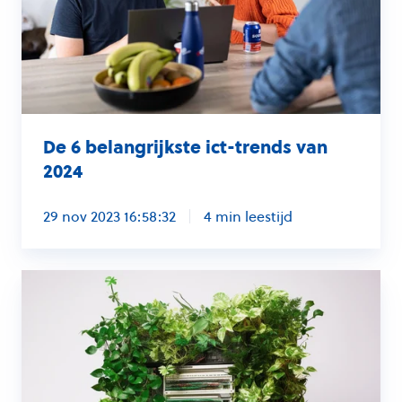
van
2024
De 6 belangrijkste ict-trends van
2024
29 nov 2023 16:58:32
4 min leestijd
Hoe
vervuilend
is
hardware
eigenlijk?