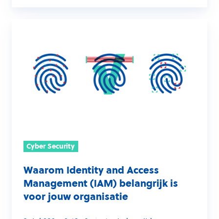
Waarom
Identity
and
Access
Management
(IAM)
belangrijk
is
voor
Cyber Security
jouw
organisatie
Waarom Identity and Access
Management (IAM) belangrijk is
voor jouw organisatie