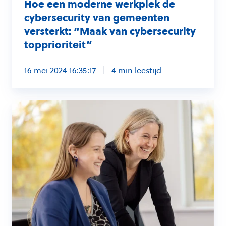
topprioriteit”
Hoe een moderne werkplek de
cybersecurity van gemeenten
versterkt: “Maak van cybersecurity
topprioriteit”
16 mei 2024 16:35:17
4 min leestijd
ICT
+
XLA:
boost
je
werkgeluk,
productiviteit
en
bedrijfsresultaat