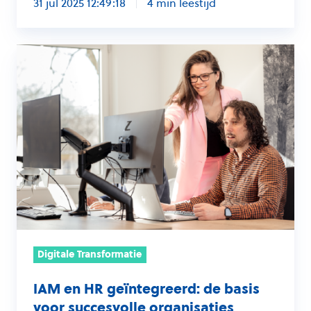
31 jul 2025 12:49:18
4 min leestijd
IAM
en
HR
geïntegreerd:
de
basis
voor
succesvolle
organisaties
Digitale Transformatie
IAM en HR geïntegreerd: de basis
voor succesvolle organisaties