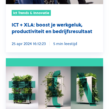
Ict Trends & Innovatie
ICT + XLA: boost je werkgeluk,
productiviteit en bedrijfsresultaat
25 apr 2024 16:12:23
5 min leestijd
Ict-
uitstoot
meetbaar
maken
met
het
duurzaamheidsassessment