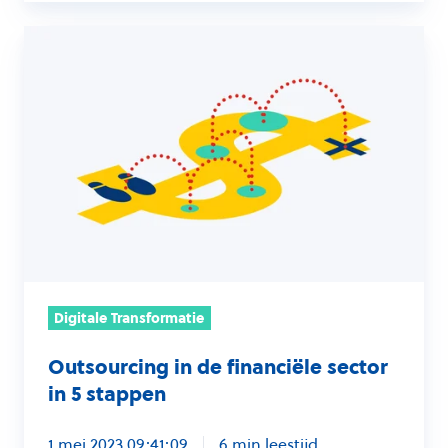
Outsourcing
in
de
financiële
sector
in
5
stappen
Digitale Transformatie
Outsourcing in de financiële sector
in 5 stappen
1 mei 2023 09:41:09
6 min leestijd