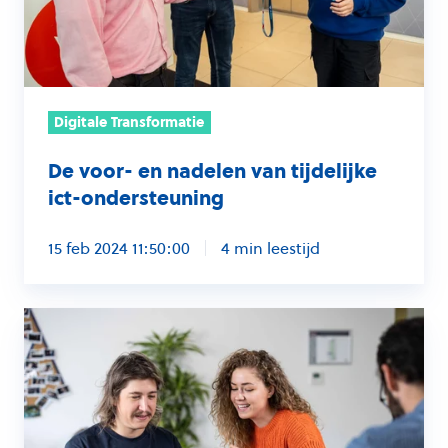
ict-
ondersteuning
Digitale Transformatie
De voor- en nadelen van tijdelijke
ict-ondersteuning
15 feb 2024 11:50:00
4 min leestijd
De
6
belangrijkste
ict-
trends