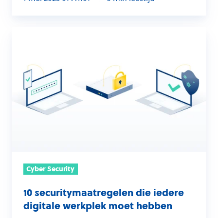
10
securitymaatregelen
die
iedere
digitale
werkplek
moet
hebben
Cyber Security
10 securitymaatregelen die iedere
digitale werkplek moet hebben