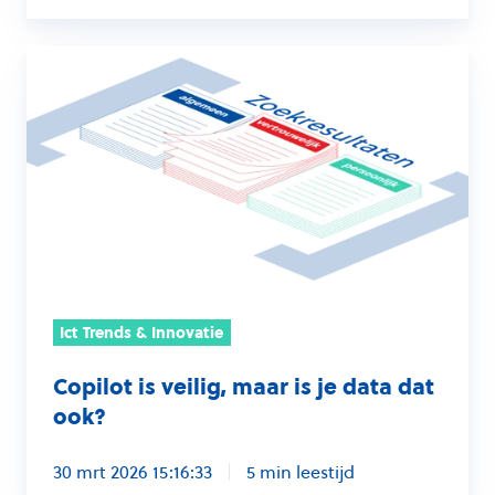
Copilot
is
veilig,
maar
is
je
data
dat
ook?
Ict Trends & Innovatie
Copilot is veilig, maar is je data dat
ook?
30 mrt 2026 15:16:33
5 min leestijd