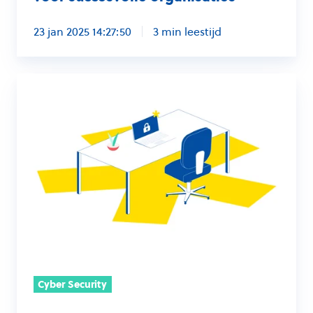
23 jan 2025 14:27:50
3 min leestijd
Hoe
een
moderne
werkplek
de
cybersecurity
van
gemeenten
versterkt:
“Maak
van
Cyber Security
cybersecurity