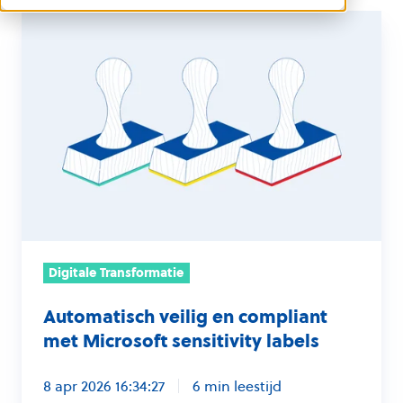
Automatisch
veilig
en
compliant
met
Microsoft
sensitivity
labels
Digitale Transformatie
Automatisch veilig en compliant
met Microsoft sensitivity labels
8 apr 2026 16:34:27
6 min leestijd