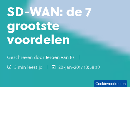
SD-WAN: de 7
grootste
voordelen
Geschreven door
Jeroen van Es
3 min leestijd
20-jan-2017 13:58:19
Cookievoorkeuren
Eerder schreven we
over SD-WAN
, wat het is, en
waarom overstappen het overwegen waard is.
Beheer van
Wide Area Networks
(WAN) is
complex en duur. Of u nu met een kleine