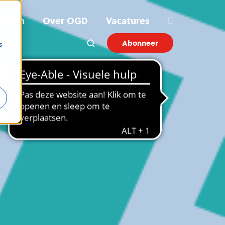
ichten
Over OGD
Vacatures
Abonneer
s