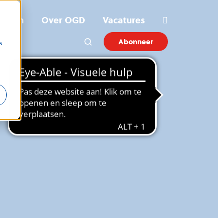
ichten
Over OGD
Vacatures
Abonneer
s