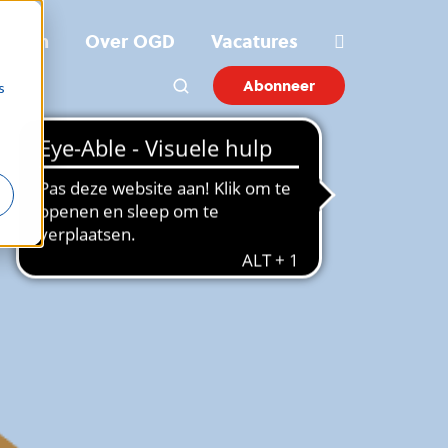
ichten
Over OGD
Vacatures
Abonneer
s