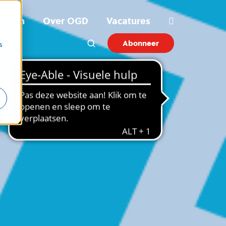
ichten
Over OGD
Vacatures
Abonneer
s