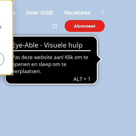
ichten
Over OGD
Vacatures
Abonneer
s