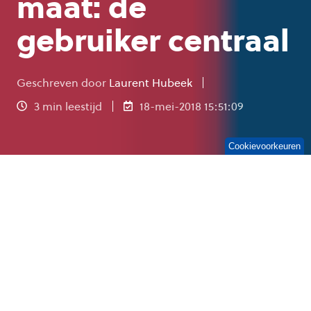
maat: de
gebruiker centraal
Geschreven door
Laurent Hubeek
3 min leestijd
18-mei-2018 15:51:09
Cookievoorkeuren
Je hebt gekozen voor 1ict van OGD, maar wat
nu? Allereerst, gefeliciteerd! Je gaat binnenkort
genieten van de beste werkplek van Nederland!
We hopen dat je er klaar voor bent, want we
gaan gelijk beginnen!