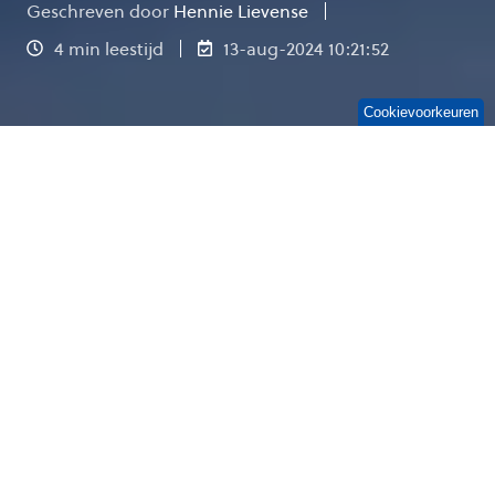
Geschreven door
Hennie Lievense
4 min leestijd
13-aug-2024 10:21:52
Cookievoorkeuren
Copilot gebruiken zonder goede prompting is
hetzelfde als een GPS gebruiken zonder een
volledig adres in te voeren. Je hebt een handige
tool, maar zonder de juiste instructies kom je
niet op je gewenste bestemming. Door
duidelijk en specifiek te zijn in je prompts, geef
je Copilot de richting die het nodig heeft om je
doel te bereiken. In deze blog lees je de 7
belangrijkste prompting tips + nog extra tips!