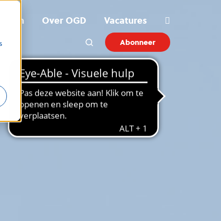
ichten
Over OGD
Vacatures
Abonneer
s