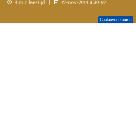
4 min leestijd
19-nov-2014 8:30:59
Cookievoorkeuren
De meeste
scholen
hebben
tegenwoordig wel 'iets' in de cloud staan. Het is
per slot van rekening een stuk goedkoper om je
spullen in een datacentrum te zetten dan in je
eigen serverruimte. Een beperkt ict-budget is
voor onderwijsinstellingen ook (extra) reden om
te kiezen voor
Office 365 Education – gratis
voor onderwijsinstellingen
. Begrijpelijk, want