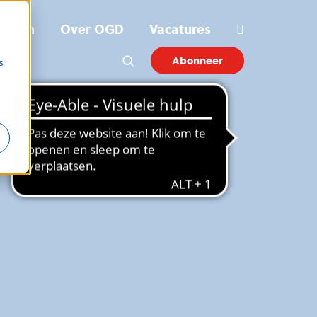
ichten
Over OGD
Vacatures
Abonneer
s