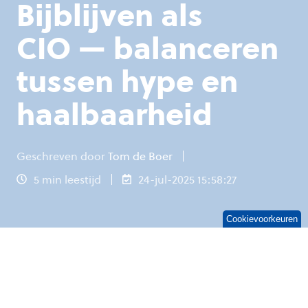
Bijblijven als
CIO — balanceren
tussen hype en
haalbaarheid
Geschreven door
Tom de Boer
5 min leestijd
24-jul-2025 15:58:27
Cookievoorkeuren
Als CIO wil je bijblijven
. Je wilt liever
vóórlopen dan achter de feiten aanlopen. Maar