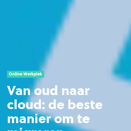
Online Werkplek
Van oud naar
cloud: de beste
manier om te