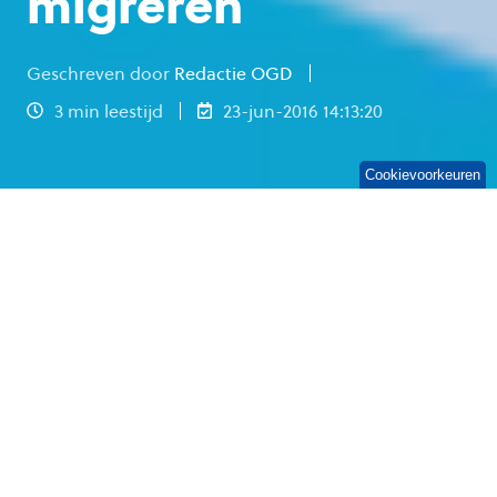
migreren
Geschreven door
Redactie OGD
3 min leestijd
23-jun-2016 14:13:20
Cookievoorkeuren
Mensen halen vaak inspiratie uit liedjes. Een
lied dat ik de laatste tijd veel in mijn hoofd
heb is het lied ‘The Times They Are A-
Changing’ van Bob Dylan. In mijn tijd als
beheerder was een veel gehoorde kreet
‘Waarom kan ik dat op werk niet doen? Thuis
kan ik dat wel, dat is toch veel makkelijker?’