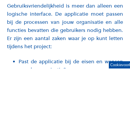
Gebruiksvriendelijkheid is meer dan alleen een
logische interface. De applicatie moet passen
bij de processen van jouw organisatie en alle
functies bevatten die gebruikers nodig hebben.
Er zijn een aantal zaken waar je op kunt letten
tijdens het project:
Past de applicatie bij de eisen en wensen
Cookievoor
van de organisatie?
Ontzorgt de applicatie de gebruiker
voldoende?
Zijn de gebruikers enthousiast over de
applicatie en kunnen ze hem snel leren
gebruiken?
Wat is de kans dat de applicatie verkeerd
wordt gebruikt, met fouten tot gevolg?