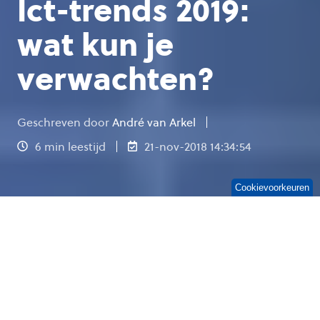
Ict-trends 2019:
wat kun je
verwachten?
Geschreven door
André van Arkel
6 min leestijd
21-nov-2018 14:34:54
Cookievoorkeuren
2018 is nog niet eens voorbij, maar we zijn bij
OGD al druk bezig met 2019. Elk jaar blikken we
vooruit op de ict-trends die eraan zitten te
komen zodat jij precies weet wat je kan