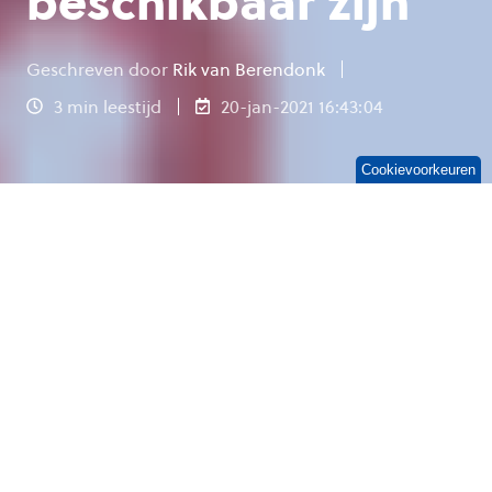
beschikbaar zijn
Geschreven door
Rik van Berendonk
3 min leestijd
20-jan-2021 16:43:04
Cookievoorkeuren
De trend ’overal beschikbaar zijn’ is een van
de belangrijkste ict-trends voor bedrijven op
dit moment.
Deze trend gaat niet over het
overal beschikbaar zijn van medewerkers, maar
om het
volledig digitaal bedienen van
medewerkers, klanten en businesspartners.
Iets dat veel organisaties afgelopen jaar in korte
tijd tot prioriteit maakten, vanwege de