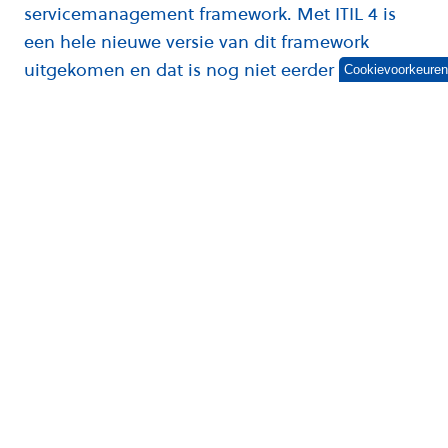
servicemanagement framework. Met ITIL 4 is
een hele nieuwe versie van dit framework
uitgekomen en dat is nog niet eerder
Cookievoorkeuren
voorgekomen. ITIL 4 ondersteunt de vierde
industriële revolutie en heet daarom ITIL 4 en
niet ITIL v4. In deze blog vertel ik je in
vogelvlucht wat er allemaal veranderd is en ga
ik dieper in op deze nieuwe ITIL-versie dan
vorige week
. Ook geef ik je mijn visie op ITIL 4.
Van ITIL v3 naar ITIL 4
Wat is er veranderd? ITIL is door de jaren heen
van techniek gestuurd naar proces gestuurd
gegaan. Het huidige ITIL v3 framework gaat uit