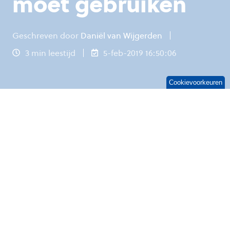
moet gebruiken
Geschreven door
Daniël van Wijgerden
3 min leestijd
5-feb-2019 16:50:06
Cookievoorkeuren
‘’De ict-afdeling heeft het niet onder controle.
De meldingen lopen op en de business is
ontevreden’’. Ik hoor het wekelijks. De
oplossing is voor mijn gesprekspartners helder:
een Service Level Agreement (SLA). Maar
helaas is een SLA niet het wondermiddel waar
mensen op hopen. In deze blog vertel ik
waarom een SLA geen oplossing is voor een