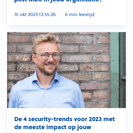
31 okt 2023 13:55:26
6 min leestijd
De
4
security-
trends
voor
2023
met
de
meeste
impact
De 4 security-trends voor 2023 met
op
de meeste impact op jouw
jouw