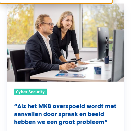
“Als
het
MKB
overspoeld
wordt
met
aanvallen
door
spraak
en
beeld
Cyber Security
hebben
we
“Als het MKB overspoeld wordt met
aanvallen door spraak en beeld
een
hebben we een groot probleem”
groot
probleem”