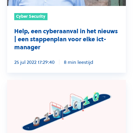
stappenplan
voor
elke
Cyber Security
ict-
Help, een cyberaanval in het nieuws
manager
| een stappenplan voor elke ict-
manager
25 jul 2022 17:29:40
8 min leestijd
Goede
cyberhygiëne
voor
een
gezonde
cybersecurity