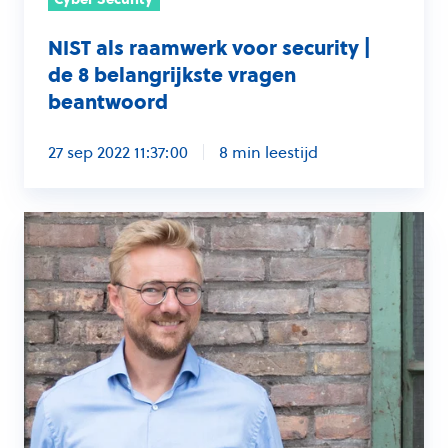
beantwoord
NIST als raamwerk voor security |
de 8 belangrijkste vragen
beantwoord
27 sep 2022 11:37:00
8 min leestijd
Help,
een
cyberaanval
in
het
nieuws
|
een