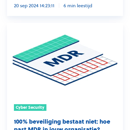
20 sep 2024 14:23:11
6 min leestijd
100%
beveiliging
bestaat
niet:
hoe
past
MDR
in
jouw
organisatie?
Cyber Security
100% beveiliging bestaat niet: hoe
past MDR in jouw organisatie?