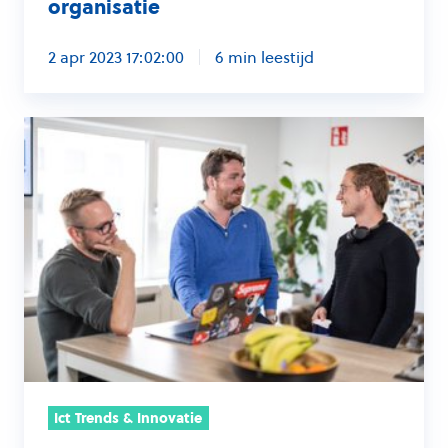
organisatie
organisatie
2 apr 2023 17:02:00
6 min leestijd
Cybersecurity
voor
overheidsorganisaties
in
2023
Ict Trends & Innovatie