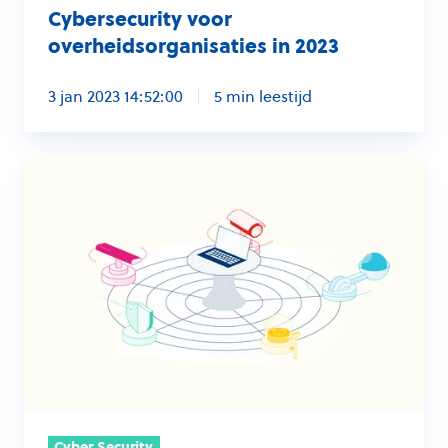
Cybersecurity voor
overheidsorganisaties in 2023
3 jan 2023 14:52:00
5 min leestijd
NIST
als
raamwerk
voor
security
|
de
8
belangrijkste
vragen
Cyber Security