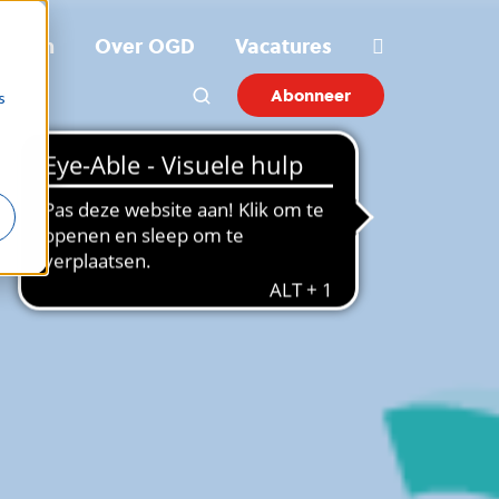
ichten
Over OGD
Vacatures
Abonneer
s