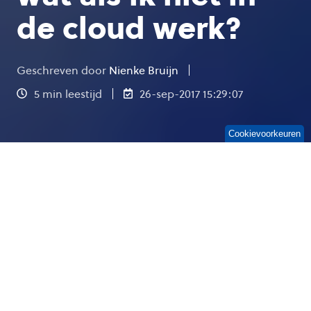
de cloud werk?
Geschreven door
Nienke Bruijn
5 min leestijd
26-sep-2017 15:29:07
Cookievoorkeuren
Het is tegenwoordig een
veelgehoord statement: ‘We
gaan werken in de cloud’. Het
werken binnen een online
platform waar alle